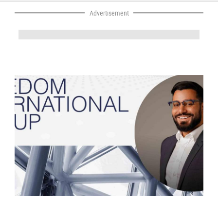
Concept Cars And Future Trends
Tips & Hints
Advertisement
Latest Releases
MotorShow Reviews
About Us
Bits And Pieces
Face 2 Face
Mish Masmouh
News Hightlights
Our Opinion About These Cars
Regulations And Safe Driving
Say It Or Show It Outloud