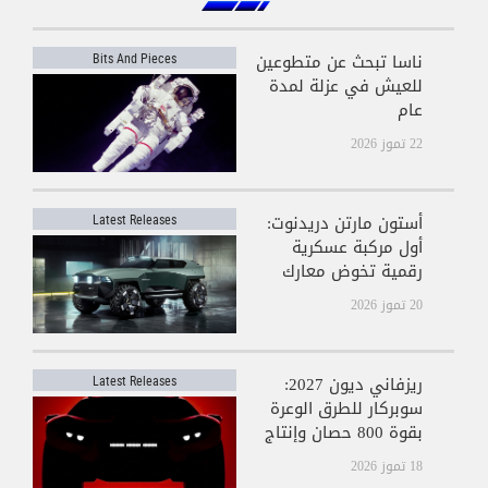
ناسا تبحث عن متطوعين
Bits And Pieces
للعيش في عزلة لمدة
عام
22 تموز 2026
أستون مارتن دريدنوت:
Latest Releases
أول مركبة عسكرية
رقمية تخوض معارك
كول أوف ديوتي
20 تموز 2026
ريزفاني ديون 2027:
Latest Releases
سوبركار للطرق الوعرة
بقوة 800 حصان وإنتاج
محدود جدًا
18 تموز 2026