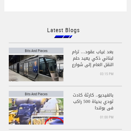
Latest Blogs
بعد غياب عقود… ترام
Bits And Pieces
لبناني ذكي يعيد حلم
النقل العام إلى شوارع
بيروت!
03:15 PM
بالفيديو.. كارثة كادت
Bits And Pieces
تودي بحياة 500 راكب
في بولندا
01:00 PM