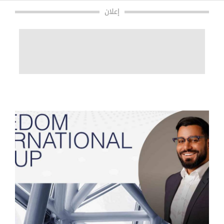
سيارات نموذجية وآليات مستقبلية
إعلان
نصائح وارشادات
آخر الأخبار
تقارير موتورشو الخاصة
انشروا أخباركم موتورشو منبركم
رأينا بهذه السيارات
قوانين السير والقيادة الآمنة
مش مسموح
من نحن
منوعات
وجهاً لوجه
وردنا الآن