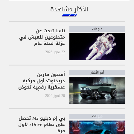
الأكثر مشاهدة
منوعات
ناسا تبحث عن
متطوعين للعيش في
عزلة لمدة عام
22 تموز 2026
آخر الأخبار
أستون مارتن
دريدنوت: أول مركبة
عسكرية رقمية تخوض
معارك كول أوف
20 تموز 2026
ديوتي
منوعات
بي إم دبليو M2 تحصل
على نظام xDrive لأول
مرة