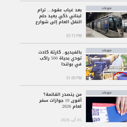
منوعات
بعد غياب عقود… ترام
لبناني ذكي يعيد حلم
النقل العام إلى شوارع
بيروت!
03:15 PM
منوعات
بالفيديو.. كارثة كادت
تودي بحياة 500 راكب
في بولندا
01:00 PM
منوعات
من يتصدر القائمة؟
أقوى 10 جوازات سفر
لعام 2026
05 آب 2026