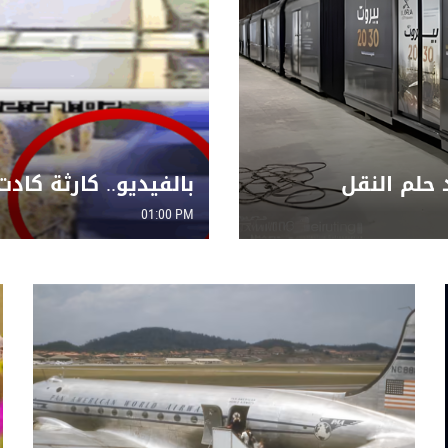
 حلم النقل
بولندا
01:00 PM