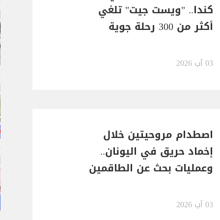
كندا.. "ويست جيت" تلغي
أكثر من 300 رحلة جوية
03 آب 2026
اصطدام مروحيتين خلال
إخماد حريق في اليونان..
وعمليات بحث عن الطاقمين
03 آب 2026