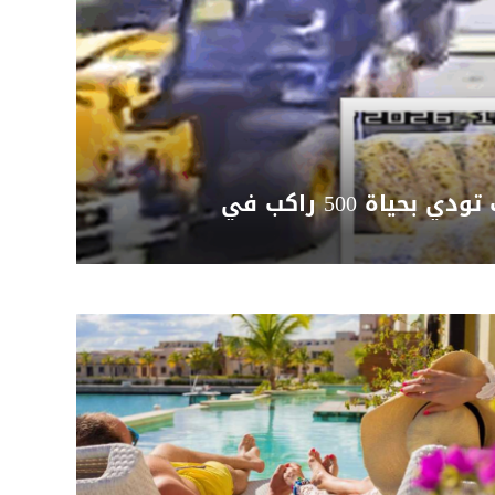
بالفيديو.. كارثة كادت تودي بحياة 500 راكب في