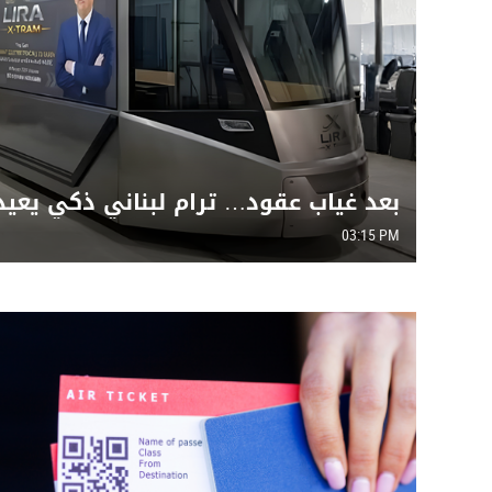
بعد غياب عقود… ترام لبناني ذكي يعيد
العام إلى شوارع بيروت!
03:15 PM