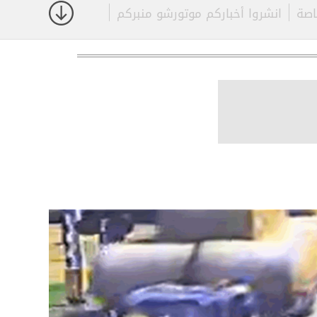
اصة
انشروا أخباركم موتورشو منبركم