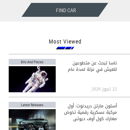
FIND CAR
Most Viewed
ناسا تبحث عن متطوعين
Bits And Pieces
للعيش في عزلة لمدة عام
22 تموز 2026
أستون مارتن دريدنوت: أول
Latest Releases
مركبة عسكرية رقمية تخوض
معارك كول أوف ديوتي