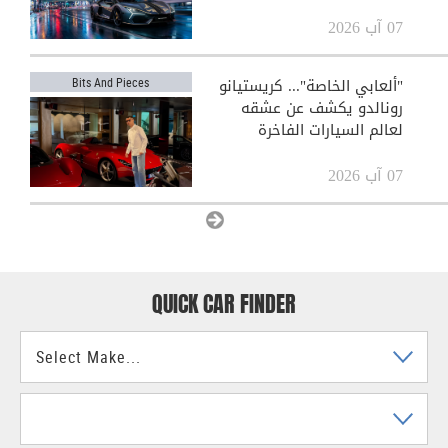
07 آب 2026
"ألعابي الخاصة"... كريستيانو
Bits And Pieces
رونالدو يكشف عن عشقه
لعالم السيارات الفاخرة
07 آب 2026
View All
QUICK CAR FINDER