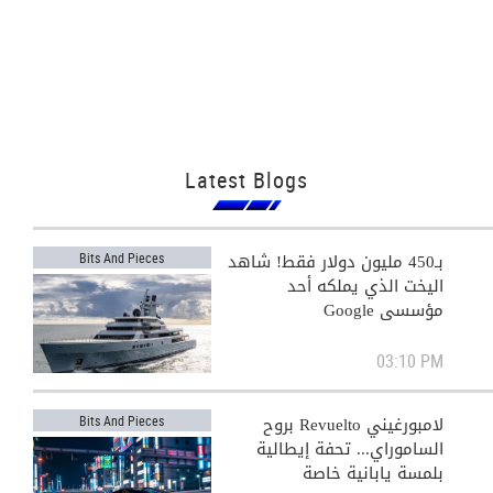
Latest Blogs
بـ450 مليون دولار فقط! شاهد
Bits And Pieces
اليخت الذي يملكه أحد
مؤسسي Google
03:10 PM
لامبورغيني Revuelto بروح
Bits And Pieces
الساموراي... تحفة إيطالية
بلمسة يابانية خاصة