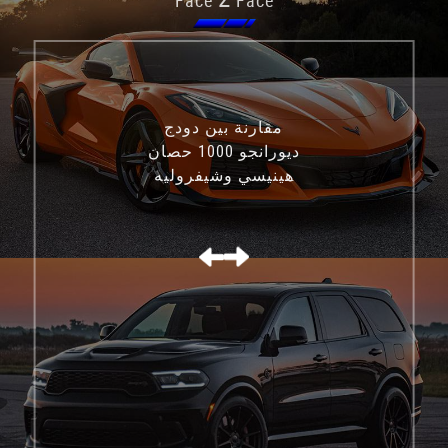
Face
Face
مقارنة بين دودج
ديورانجو 1000 حصان
هينيسي وشيفروليه
كورفيت C8 Z06