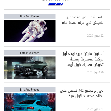
ناسا تبحث عن متطوعين
Bits And Pieces
للعيش في عزلة لمدة عام
22 تموز 2026
أستون مارتن دريدنوت: أول
Latest Releases
مركبة عسكرية رقمية
تخوض معارك كول أوف
ديوتي
20 تموز 2026
بي إم دبليو M2 تحصل على
Bits And Pieces
نظام xDrive لأول مرة
21 تموز 2026