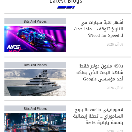
Latest Blogs
أشهر لعبة سيارات في
Bits And Pieces
التاريخ تتوقف... ماذا حدث
لـ Need for Speed؟
08 آب 2026
بـ450 مليون دولار فقط!
Bits And Pieces
شاهد اليخت الذي يملكه
أحد مؤسسي Google
08 آب 2026
لامبورغيني Revuelto بروح
Bits And Pieces
الساموراي... تحفة إيطالية
بلمسة يابانية خاصة
07 آب 2026