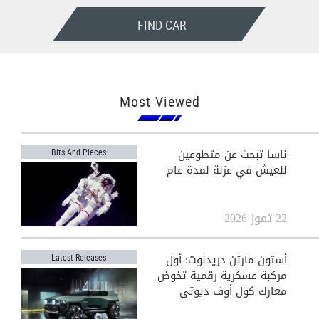
FIND CAR
Most Viewed
ناسا تبحث عن متطوعين
Bits And Pieces
للعيش في عزلة لمدة عام
22 تموز 2026
أستون مارتن دريدنوت: أول
Latest Releases
مركبة عسكرية رقمية تخوض
معارك كول أوف ديوتي