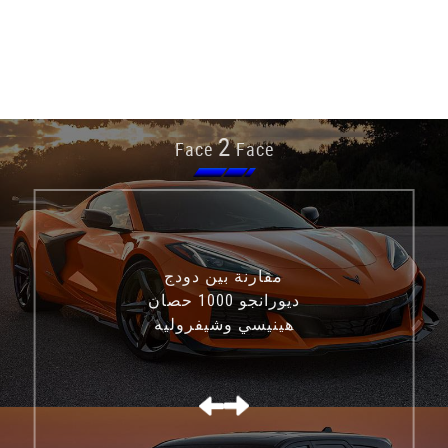
2
Face
Face
مقارنة بين دودج
ديورانجو 1000 حصان
هينيسي وشيفروليه
كورفيت C8 Z06