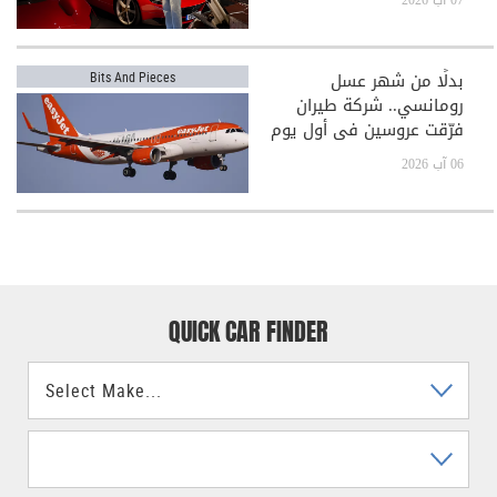
07 آب 2026
بدلًا من شهر عسل
Bits And Pieces
رومانسي.. شركة طيران
فرّقت عروسين في أول يوم
بعد الزفاف!
06 آب 2026
QUICK CAR FINDER