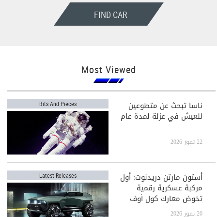
FIND CAR
Most Viewed
ناسا تبحث عن متطوعين
Bits And Pieces
للعيش في عزلة لمدة عام
22 تموز 2026
أستون مارتن دريدنوت: أول
Latest Releases
مركبة عسكرية رقمية
تخوض معارك كول أوف
ديوتي
20 تموز 2026