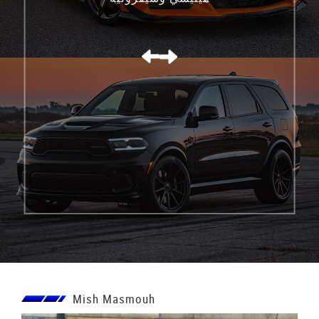
كورفيت C8 Z06
Mish Masmouh