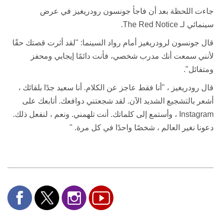
جاءت اللحظة بعد أن فاجأ جونسون رودريغيز في عرض
سينمائي
لـ
The Red Notice
.
قال جونسون لرودريغيز أمام رواد السينما: "لقد أثرت قصتك حقًا
لأنني سمعت أنك مدرب شخصي، فأنت دائمًا إيجابي ومحفز
ومتفائل".
قال رودريغيز ، "أنا فقط عاجز عن الكلام. أنا سعيد جدًا بلقائك ،
أشعر بالتشجيع الشديد الآن. لقد شجعتني دوافعك. أتابعك على
Instagram
، وأستمع إلى كلماتك. أنت تلهمني. ونعم ، لنفعل ذلك.
دعونا نغير العالم ، شخصًا واحدًا في كل مرة. "