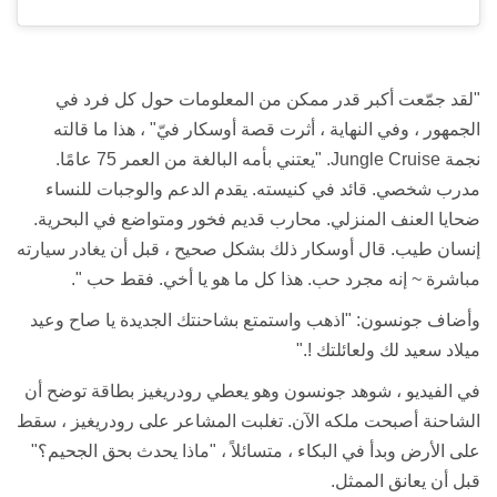
"لقد جمّعت أكبر قدر ممكن من المعلومات حول كل فرد في
الجمهور ، وفي النهاية ، أثرت قصة أوسكار فيّ" ، هذا ما قالته
نجمة
Jungle Cruise
. "يعتني بأمه البالغة من العمر 75 عامًا.
مدرب شخصي. قائد في كنيسته. يقدم الدعم والوجبات للنساء
ضحايا العنف المنزلي. محارب قديم فخور ومتواضع في البحرية.
إنسان طيب. قال أوسكار ذلك بشكل صحيح ، قبل أن يغادر سيارته
مباشرة ~ إنه مجرد حب. هذا كل ما هو يا أخي. فقط حب ".
وأضاف جونسون: "اذهب واستمتع بشاحنتك الجديدة يا صاح وعيد
ميلاد سعيد لك ولعائلتك !."
في الفيديو ، شوهد جونسون وهو يعطي رودريغيز بطاقة توضح أن
الشاحنة أصبحت ملكه الآن. تغلبت المشاعر على رودريغيز ، سقط
على الأرض وبدأ في البكاء ، متسائلاً ، "ماذا يحدث بحق الجحيم؟"
قبل أن يعانق الممثل.