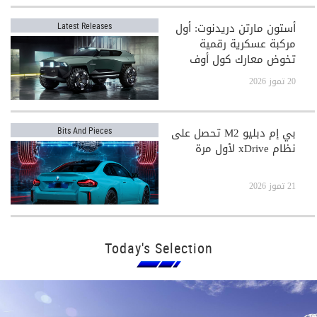
أستون مارتن دريدنوت: أول
Latest Releases
مركبة عسكرية رقمية
تخوض معارك كول أوف
ديوتي
20 تموز 2026
بي إم دبليو M2 تحصل على
Bits And Pieces
نظام xDrive لأول مرة
21 تموز 2026
Today's Selection