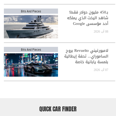
بـ450 مليون دولار فقط!
Bits And Pieces
شاهد اليخت الذي يملكه
أحد مؤسسي Google
08 آب 2026
لامبورغيني Revuelto بروح
Bits And Pieces
الساموراي... تحفة إيطالية
بلمسة يابانية خاصة
07 آب 2026
QUICK CAR FINDER