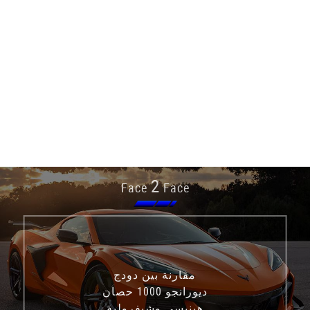
2
Face
Face
مقارنة بين دودج
ديورانجو 1000 حصان
هينيسي وشيفروليه