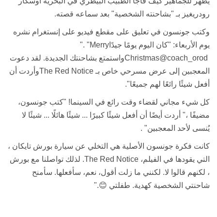
يظهر للجماهير كيف فاجأ الطبيب البيطري في البحرية أوسكار
رودريغيز بـ "بشاحنته الشخصية" بعد سماعه قصته
.
وكتب جونسون في تعليق على مقطع فيديو على إنستغرام نشره
يوم الأربعاء: "كان اليوم يومًا جيدًا
". "Merry
Christmas@coach_orod
واستمتع بشاحنتك الجديدة. لقد دعوت
المعجبين إلى عرض مسرحي خاص
بـ
The Red Notice
وأردت أن
أفعل شيئًا رائعًا لهم جميعًا
."
كل شيء مجاني لقضاء وقت رائع في السينما! "كتب جونسون،
مضيفًا ،" أردت أيضًا أن أفعل شيئًا كبيرًا ... شيئًا هائلًا ... شيئًا لا
يُنسى لأحد المعجبين
. "
كانت فكرة جونسون الأصلية هي التخلي عن سيارة بورش تايكان ،
التي يقودها في الفيلم،
The Red Notice
. لذلك تواصلنا مع بورش
، لكنهم قالوا لا. لكنني ما زلت أقول، نعم، سأفعلها. سأمنح
شاحنتي الشخصية كهدية. طفلتي
😊
".