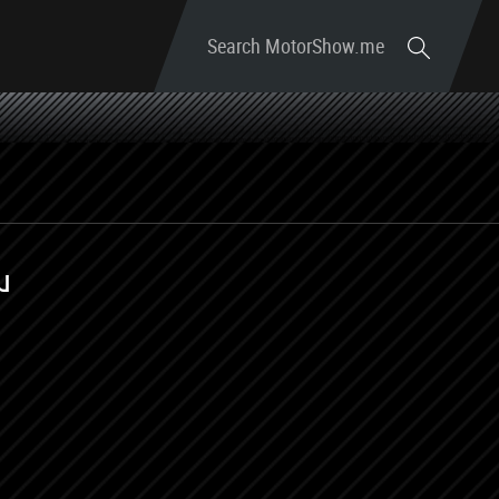
Search MotorShow.me
س