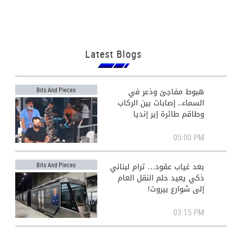
Latest Blogs
هبوط مفاجئ وذعر في
Bits And Pieces
السماء.. إصابات بين الركاب
وطاقم طائرة إير إنديا
05:00 PM
بعد غياب عقود… ترام لبناني
Bits And Pieces
View All
ذكي يعيد حلم النقل العام
إلى شوارع بيروت!
03:15 PM