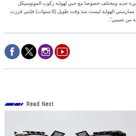
 شيء جديد ومختلف خصوصا مع حبي لهواية ركوب الموتوسيكل
(الدراجة النارية) التي أوليتها اهتماما كبيرا في الأيام الأخيرة، ورغم أن ممارستي الهواية ليست منذ وقت طويل (6 سنوات) فإنني قررت
ة من نصيبي".
Read Next