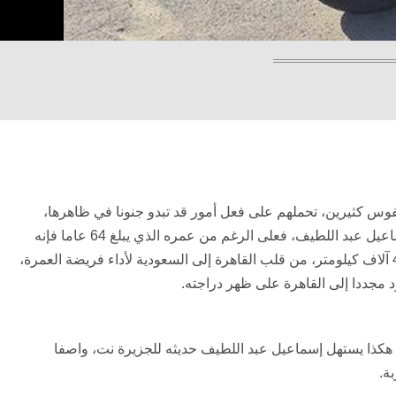
وس كثيرين، تحملهم على فعل أمور قد تبدو جنونا في ظاهرها،
ولكنها في الواقع أكثر عقلانية عند من يقوم بها. ينطبق ذلك على إسماعيل عبد اللطيف، فعلى الرغم من عمره الذي يبلغ 64 عاما فإنه
قرر أن يسير بالدراجة النارية التي يملكها مسافة 3600 كيلومتر إلى 4 آلاف كيلومتر، من قلب القاهرة إلى السعودية لأداء فريضة العمرة،
ود مجددا إلى القاهرة على ظهر دراجته
.
، هكذا يستهل إسماعيل عبد اللطيف حديثه للجزيرة نت، واصفا
بة.